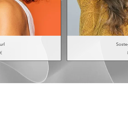
url
Soste
 €
Elena Cucci Acconciature donna & uomo
P.IVA: 01345430357 | C.F.: CCCLNE63A59C627Y