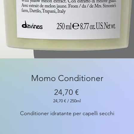
Momo Conditioner
Prezzo
24,70 €
24,70 €
/
250ml
24,70 €
ogni
Conditioner idratante per capelli secchi
250
Millilitri