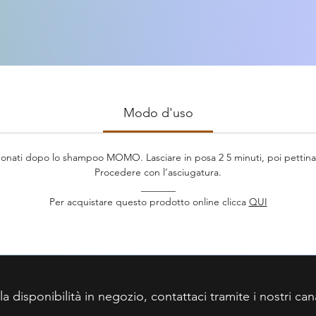
Balsamo per i capelli secchi o disidratati. La sua
formulazione idratante è indicata per districare i capelli,
idratandoli e rendendoli morbidi e setosi.
Modo d'uso
ponati dopo lo shampoo MOMO. Lasciare in posa 2 5 minuti, poi pettinar
Procedere con l’asciugatura.
_______
Per acquistare questo prodotto online clicca
QUI
 la disponibilità in negozio, contattaci tramite i nostri can